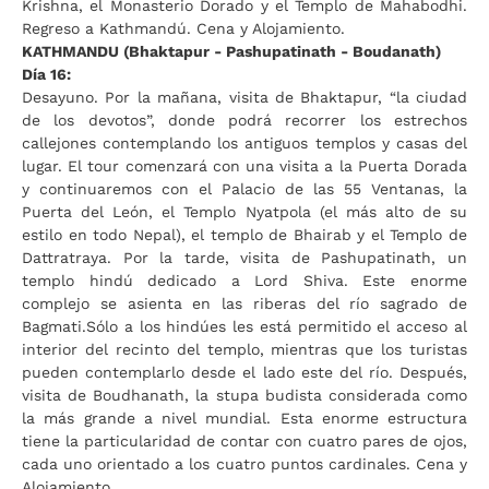
Krishna, el Monasterio Dorado y el Templo de Mahabodhi.
Regreso a Kathmandú. Cena y Alojamiento.
KATHMANDU (Bhaktapur - Pashupatinath - Boudanath)
Día 16:
Desayuno. Por la mañana, visita de Bhaktapur, “la ciudad
de los devotos”, donde podrá recorrer los estrechos
callejones contemplando los antiguos templos y casas del
lugar. El tour comenzará con una visita a la Puerta Dorada
y continuaremos con el Palacio de las 55 Ventanas, la
Puerta del León, el Templo Nyatpola (el más alto de su
estilo en todo Nepal), el templo de Bhairab y el Templo de
Dattratraya. Por la tarde, visita de Pashupatinath, un
templo hindú dedicado a Lord Shiva. Este enorme
complejo se asienta en las riberas del río sagrado de
Bagmati.Sólo a los hindúes les está permitido el acceso al
interior del recinto del templo, mientras que los turistas
pueden contemplarlo desde el lado este del río. Después,
visita de Boudhanath, la stupa budista considerada como
la más grande a nivel mundial. Esta enorme estructura
tiene la particularidad de contar con cuatro pares de ojos,
cada uno orientado a los cuatro puntos cardinales. Cena y
Alojamiento