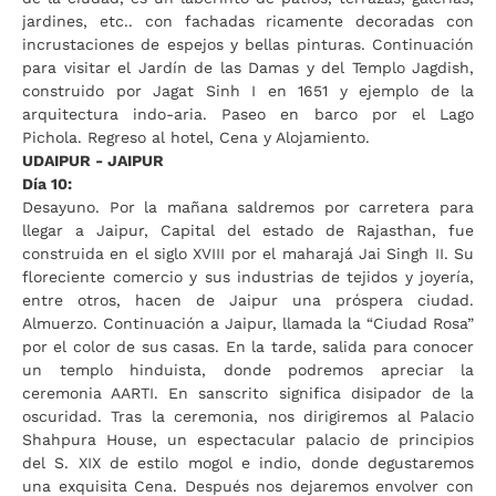
jardines, etc.. con fachadas ricamente decoradas con
incrustaciones de espejos y bellas pinturas. Continuación
para visitar el Jardín de las Damas y del Templo Jagdish,
construido por Jagat Sinh I en 1651 y ejemplo de la
arquitectura indo-aria. Paseo en barco por el Lago
Pichola. Regreso al hotel, Cena y Alojamiento.
UDAIPUR - JAIPUR
Día 10:
Desayuno. Por la mañana saldremos por carretera para
llegar a Jaipur, Capital del estado de Rajasthan, fue
construida en el siglo XVIII por el maharajá Jai Singh II. Su
floreciente comercio y sus industrias de tejidos y joyería,
entre otros, hacen de Jaipur una próspera ciudad.
Almuerzo. Continuación a Jaipur, llamada la “Ciudad Rosa”
por el color de sus casas. En la tarde, salida para conocer
un templo hinduista, donde podremos apreciar la
ceremonia AARTI. En sanscrito significa disipador de la
oscuridad. Tras la ceremonia, nos dirigiremos al Palacio
Shahpura House, un espectacular palacio de principios
del S. XIX de estilo mogol e indio, donde degustaremos
una exquisita Cena. Después nos dejaremos envolver con