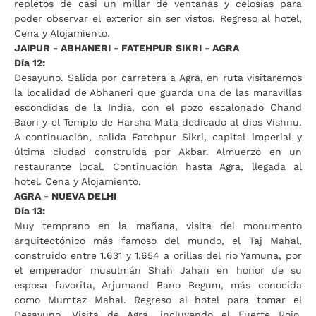
repletos de casi un millar de ventanas y celosías para
poder observar el exterior sin ser vistos. Regreso al hotel,
Cena y Alojamiento.
JAIPUR - ABHANERI - FATEHPUR SIKRI - AGRA
Día 12:
Desayuno. Salida por carretera a Agra, en ruta visitaremos
la localidad de Abhaneri que guarda una de las maravillas
escondidas de la India, con el pozo escalonado Chand
Baori y el Templo de Harsha Mata dedicado al dios Vishnu.
A continuación, salida Fatehpur Sikri, capital imperial y
última ciudad construida por Akbar. Almuerzo en un
restaurante local. Continuación hasta Agra, llegada al
hotel. Cena y Alojamiento.
AGRA - NUEVA DELHI
Día 13:
Muy temprano en la mañana, visita del monumento
arquitectónico más famoso del mundo, el Taj Mahal,
construido entre 1.631 y 1.654 a orillas del río Yamuna, por
el emperador musulmán Shah Jahan en honor de su
esposa favorita, Arjumand Bano Begum, más conocida
como Mumtaz Mahal. Regreso al hotel para tomar el
Desayuno. Visita de Agra, incluyendo el Fuerte Rojo,