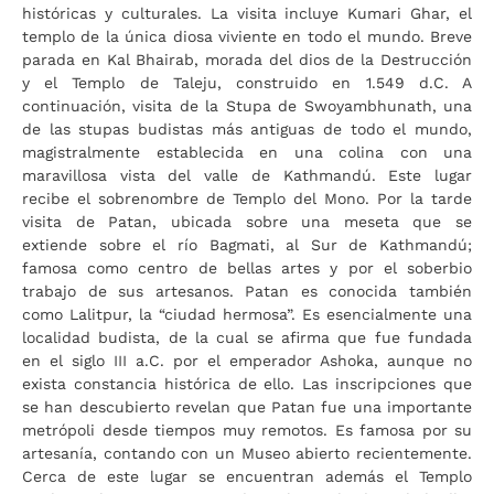
históricas y culturales. La visita incluye Kumari Ghar, el
templo de la única diosa viviente en todo el mundo. Breve
parada en Kal Bhairab, morada del dios de la Destrucción
y el Templo de Taleju, construido en 1.549 d.C. A
continuación, visita de la Stupa de Swoyambhunath, una
de las stupas budistas más antiguas de todo el mundo,
magistralmente establecida en una colina con una
maravillosa vista del valle de Kathmandú. Este lugar
recibe el sobrenombre de Templo del Mono. Por la tarde
visita de Patan, ubicada sobre una meseta que se
extiende sobre el río Bagmati, al Sur de Kathmandú;
famosa como centro de bellas artes y por el soberbio
trabajo de sus artesanos. Patan es conocida también
como Lalitpur, la “ciudad hermosa”. Es esencialmente una
localidad budista, de la cual se afirma que fue fundada
en el siglo III a.C. por el emperador Ashoka, aunque no
exista constancia histórica de ello. Las inscripciones que
se han descubierto revelan que Patan fue una importante
metrópoli desde tiempos muy remotos. Es famosa por su
artesanía, contando con un Museo abierto recientemente.
Cerca de este lugar se encuentran además el Templo