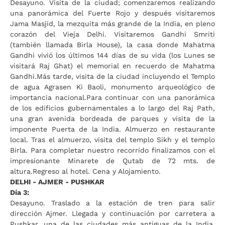
Desayuno. Visita de la ciudad; comenzaremos realizando
una panorámica del Fuerte Rojo y después visitaremos
Jama Masjid, la mezquita más grande de la India, en pleno
corazón del Vieja Delhi. Visitaremos Gandhi Smriti
(también llamada Birla House), la casa donde Mahatma
Gandhi vivió los últimos 144 días de su vida (los Lunes se
visitará Raj Ghat) el memorial en recuerdo de Mahatma
Gandhi.Más tarde, visita de la ciudad incluyendo el Templo
de agua Agrasen Ki Baoli, monumento arqueológico de
importancia nacional.Para continuar con una panorámica
de los edificios gubernamentales a lo largo del Raj Path,
una gran avenida bordeada de parques y visita de la
imponente Puerta de la India. Almuerzo en restaurante
local. Tras el almuerzo, visita del templo Sikh y el templo
Birla. Para completar nuestro recorrido finalizamos con el
impresionante Minarete de Qutab de 72 mts. de
altura.Regreso al hotel. Cena y Alojamiento.
DELHI - AJMER - PUSHKAR
Día 3:
Desayuno. Traslado a la estación de tren para salir
dirección Ajmer. Llegada y continuación por carretera a
Pushkar, una de las ciudades más antiguas de la India.