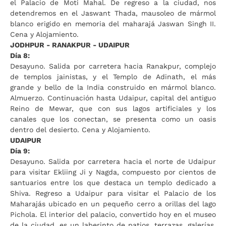
el Palacio de Moti Mahal. De regreso a la ciudad, nos
detendremos en el Jaswant Thada, mausoleo de mármol
blanco erigido en memoria del maharajá Jaswan Singh II.
Cena y Alojamiento.
JODHPUR - RANAKPUR - UDAIPUR
Día 8:
Desayuno. Salida por carretera hacia Ranakpur, complejo
de templos jainistas, y el Templo de Adinath, el más
grande y bello de la India construido en mármol blanco.
Almuerzo. Continuación hasta Udaipur, capital del antiguo
Reino de Mewar, que con sus lagos artificiales y los
canales que los conectan, se presenta como un oasis
dentro del desierto. Cena y Alojamiento.
UDAIPUR
Día 9:
Desayuno. Salida por carretera hacia el norte de Udaipur
para visitar Ekliing Ji y Nagda, compuesto por cientos de
santuarios entre los que destaca un templo dedicado a
Shiva. Regreso a Udaipur para visitar el Palacio de los
Maharajás ubicado en un pequeño cerro a orillas del lago
Pichola. El interior del palacio, convertido hoy en el museo
de la ciudad, es un laberinto de patios, terrazas, galerías,