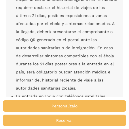
requiere declarar el historial de viajes de los
últimos 21 días, posibles exposiciones a zonas
afectadas por el ébola y síntomas relacionados. A
la llegada, deberá presentarse el comprobante o
código QR generado en el portal ante las
autoridades sanitarias o de inmigración. En caso
de desarrollar síntomas compatibles con el ébola
durante los 21 días posteriores a la entrada en el
país, será obligatorio buscar atención médica e
informar del historial reciente de viaje a las
autoridades sanitarias locales.
La entrada en India con teléfonos satelitales,
dispositivos GPS, drones y equipos similares está
¡Personalízalo!
prohibida. En el caso de los drones, únicamente
podrán ser introducidos si se cuenta con la
Reservar
licencia correspondiente obtenida antes de la