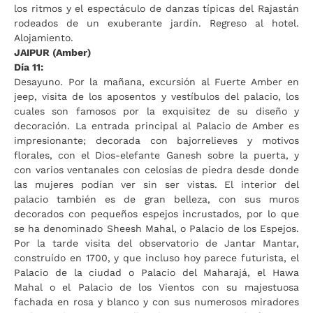
los ritmos y el espectáculo de danzas típicas del Rajastán
rodeados de un exuberante jardín. Regreso al hotel.
Alojamiento.
JAIPUR (Amber)
Día 11:
Desayuno. Por la mañana, excursión al Fuerte Amber en
jeep, visita de los aposentos y vestíbulos del palacio, los
cuales son famosos por la exquisitez de su diseño y
decoración. La entrada principal al Palacio de Amber es
impresionante; decorada con bajorrelieves y motivos
florales, con el Dios-elefante Ganesh sobre la puerta, y
con varios ventanales con celosías de piedra desde donde
las mujeres podían ver sin ser vistas. El interior del
palacio también es de gran belleza, con sus muros
decorados con pequeños espejos incrustados, por lo que
se ha denominado Sheesh Mahal, o Palacio de los Espejos.
Por la tarde visita del observatorio de Jantar Mantar,
construído en 1700, y que incluso hoy parece futurista, el
Palacio de la ciudad o Palacio del Maharajá, el Hawa
Mahal o el Palacio de los Vientos con su majestuosa
fachada en rosa y blanco y con sus numerosos miradores